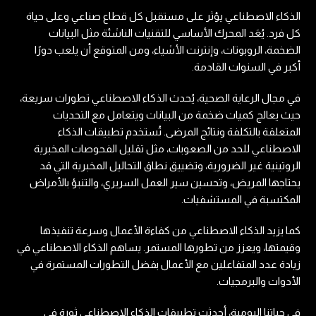
الذكاء الاصطناعي يؤثر على مستقبل كل قطاع صناعي وعلى حياة
كل فرد. يُعَد المحرك الأساسي للتقنيات الناشئة مثل البيانات
الضخمة، الروبوتات، وإنترنت الأشياء، ومن المتوقع أن يلعب دورًا
أكبر في السنوات القادمة.
في مجال الرعاية الصحية، يُحدث الذكاء الاصطناعي تطورات سريعة،
حيث يعالج كميات ضخمة من البيانات ويتعامل مع التحديات
المتعلقة بالتكلفة ونتائج المرضى. تُستخدم تطبيقات الذكاء
الاصطناعي للحد من الصعوبات، مثل تقليل الفحوصات المخبرية
الروتينية غير الضرورية، وتضييق نطاق التحاليل المخبرية التي قد
يحتاجها المريض، وتحسين سير العمل السريري، والتنبؤ بالأمراض
المكتسبة في المستشفيات.
كما يزيد الذكاء الاصطناعي من كفاءة الأعمال وسرعة تنفيذها
وقيمتها، ويعزز من تطورها المستمر. يساهم الذكاء الاصطناعي في
زيادة عدد المتفاعلين مع الأعمال بفضل التطورات المستمرة في
الأدوات والبرمجيات.
في حياتنا اليومية، أحدثت تطبيقات الذكاء الاصطناعي ثورة في